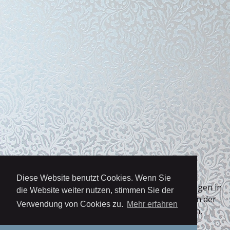
Diese Website benutzt Cookies. Wenn Sie
Das Malergeschäft für massgeschneiderte Lösungen in
die Website weiter nutzen, stimmen Sie der
Vaduz und Ruggell in Liechtenstein sowie Grabs in der
Verwendung von Cookies zu.
Mehr erfahren
Schweiz. Von einfachen Malerarbeiten, tapezieren,
fugenlos, dekorativ bis zu exklusiven